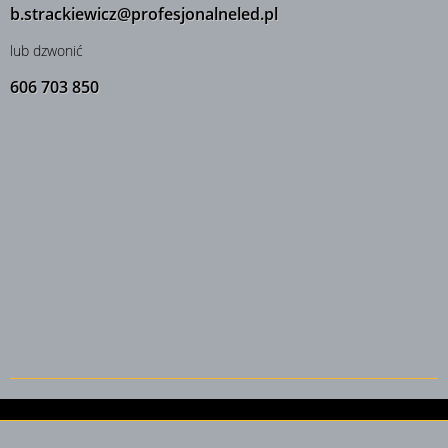
b.strackiewicz
@
profesjonalneled.pl
lub dzwonić
606 703 850