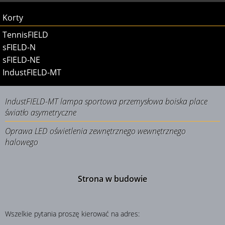
Korty
TennisFIELD
sFIELD-N
sFIELD-NE
IndustFIELD-MT
IndustFIELD-MT lampa sportowa przemysłowa boiska place
światło asymetryczne
Oprawa LED oświetlenia zewnętrznego wewnętrznego
halowego
Strona w budowie
Wszelkie pytania proszę kierować na adres: